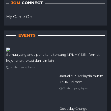
JOM
CONNECT
My Game On
EVENTS
Semua yang anda perlu tahu tentang MPL MY S15 – format
kejohanan, lokasi dan lain-lain
setahun yang lepas
Jadual MPL M6laysia musim
ke-14 kini rasmi
2 tahun yang lepas
Goodday Charge