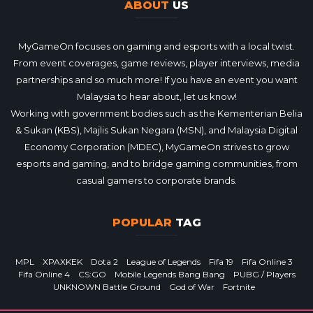
ABOUT
US
MyGameOn focuses on gaming and esports with a local twist.
From event coverages, game reviews, player interviews, media
partnerships and so much more! If you have an event you want
Malaysia to hear about, let us know!
Working with government bodies such as the Kementerian Belia
& Sukan (KBS), Majlis Sukan Negara (MSN), and Malaysia Digital
Economy Corporation (MDEC), MyGameOn strives to grow
esports and gaming, and to bridge gaming communities, from
casual gamers to corporate brands.
POPULAR
TAG
MPL
XPAXKEK
Dota 2
League of Legends
Fifa 19
Fifa Online 3
Fifa Online 4
CS:GO
Mobile Legends Bang Bang
PUBG / Players
UNKNOWN Battle Ground
God of War
Fortnite