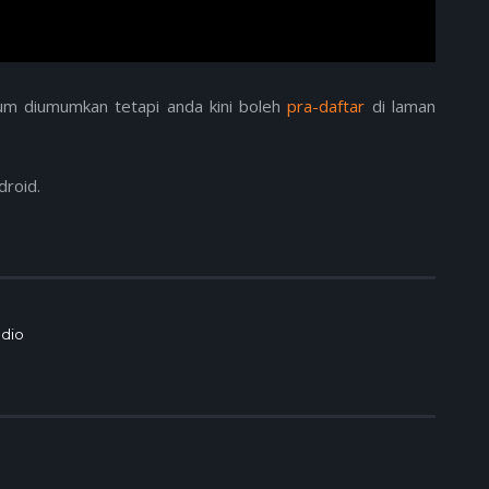
lum diumumkan tetapi anda kini boleh
pra-daftar
di laman
droid.
udio