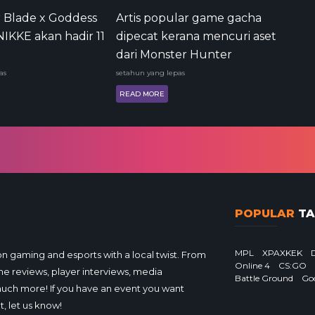
r Blade x Goddess
Artis popular game gacha
 NIKKE akan hadir 11
dipecat kerana mencuri aset
dari Monster Hunter
as
setahun yang lepas
READ MORE
POPULAR
TA
MPL
XPAXKEK
gaming and esports with a local twist. From
Online 4
CS:GO
e reviews, player interviews, media
Battle Ground
Go
much more! If you have an event you want
, let us know!