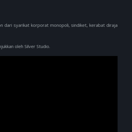
 dari syarikat korporat monopoli, sindiket, kerabat diraja
jukkan oleh Silver Studio.