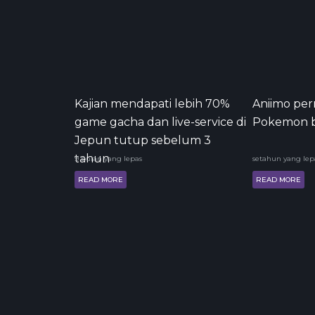
Kajian mendapati lebih 70%
Aniimo per
game gacha dan live-service di
Pokemon b
Jepun tutup sebelum 3
tahun
9 bulan yang lepas
setahun yang lep
READ MORE
READ MORE