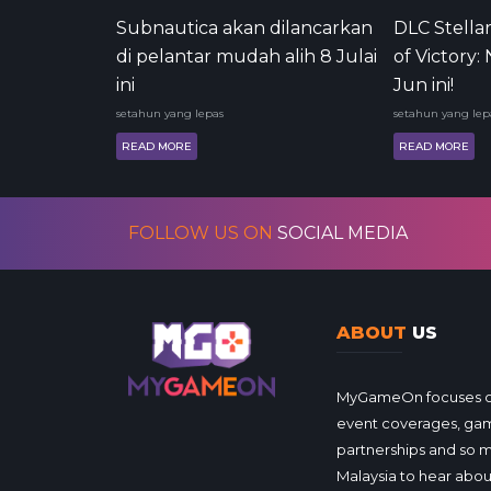
Subnautica akan dilancarkan
DLC Stella
di pelantar mudah alih 8 Julai
of Victory:
ini
Jun ini!
setahun yang lepas
setahun yang lep
READ MORE
READ MORE
FOLLOW US ON
SOCIAL MEDIA
ABOUT
US
MyGameOn focuses on 
event coverages, gam
partnerships and so 
Malaysia to hear about