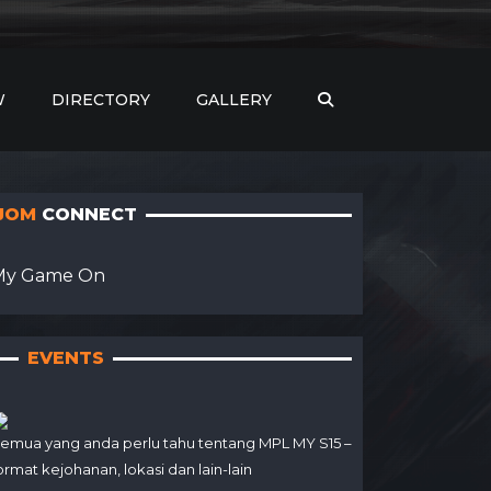
W
DIRECTORY
GALLERY
JOM
CONNECT
My Game On
EVENTS
emua yang anda perlu tahu tentang MPL MY S15 –
ormat kejohanan, lokasi dan lain-lain