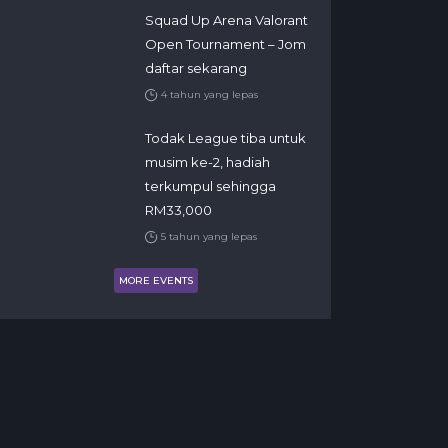
Squad Up Arena Valorant
Open Tournament – Jom
daftar sekarang
4 tahun yang lepas
Todak League tiba untuk
musim ke-2, hadiah
terkumpul sehingga
RM33,000
5 tahun yang lepas
MORE EVENTS