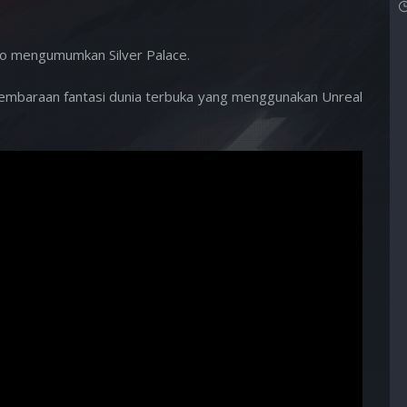
o mengumumkan Silver Palace.
gembaraan fantasi dunia terbuka yang menggunakan Unreal