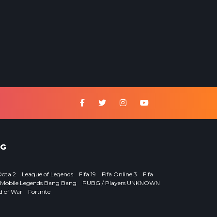
G
Dota 2
League of Legends
Fifa 19
Fifa Online 3
Fifa
Mobile Legends Bang Bang
PUBG / Players UNKNOWN
d of War
Fortnite