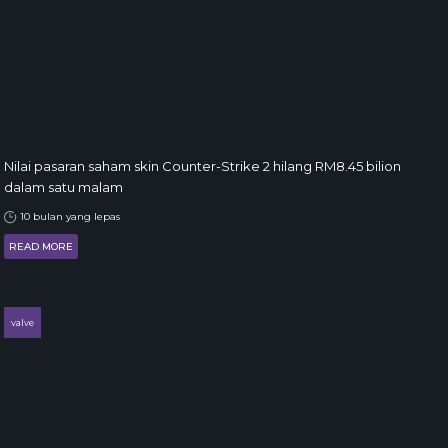
Nilai pasaran saham skin Counter-Strike 2 hilang RM8.45 bilion
dalam satu malam
10 bulan yang lepas
READ MORE
valve