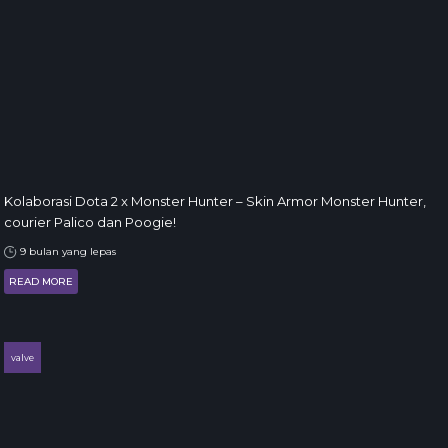
Kolaborasi Dota 2 x Monster Hunter – Skin Armor Monster Hunter,
courier Palico dan Poogie!
9 bulan yang lepas
READ MORE
valve