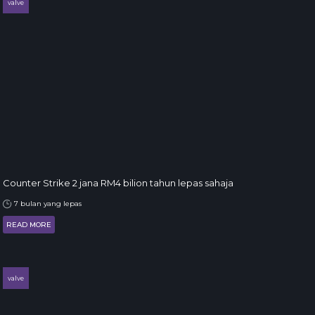
valve
Counter Strike 2 jana RM4 bilion tahun lepas sahaja
7 bulan yang lepas
READ MORE
valve